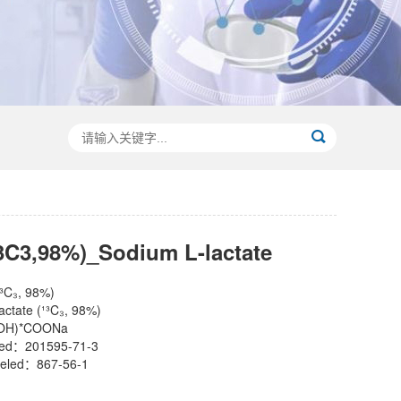
3,98%)_Sodium L-lactate
₃, 98%)
tate (¹³C₃, 98%)
H)*COONa
led：201595-71-3
eled：867-56-1