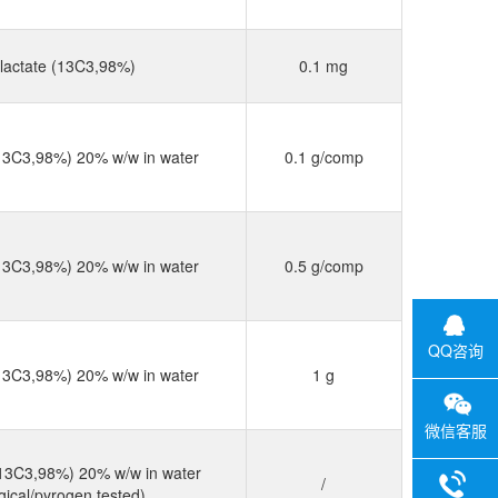
lactate (13C3,98%)
0.1 mg
(13C3,98%) 20% w/w in water
0.1 g/comp
(13C3,98%) 20% w/w in water
0.5 g/comp
QQ咨询
(13C3,98%) 20% w/w in water
1 g
微信客服
(13C3,98%) 20% w/w in water
/
gical/pyrogen tested)