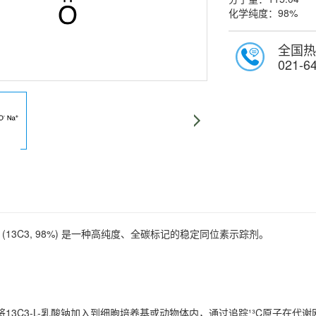
化学纯度：98%
全国热
021-6
actate (13C3, 98%) 是一种高纯度、全碳标记的稳定同位素示踪剂。
 将13C3-L-乳酸钠加入到细胞培养基或动物体内，通过追踪¹³C原子