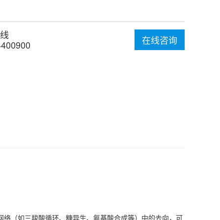
线
在线咨询
4400900
在代谢网络（如三羧酸循环、糖异生、氨基酸合成等）中的去向，可