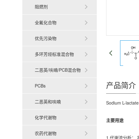
阻燃剂
全氟化合物
优先污染物
多环芳烃标准混合物
二恶英/呋喃/PCB混合物
产品简介
PCBs
二恶英和呋喃
Sodium L-l
化学代谢物
主要用途
农药代谢物
1.代谢流分析：