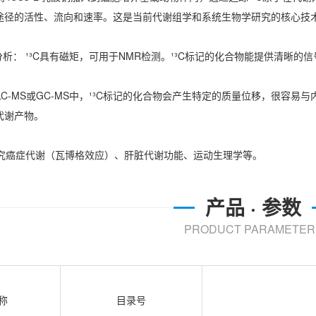
途径的活性、流向和速率。这是当前代谢组学和系统生物学研究的核心技
分析： ¹³C具有磁矩，可用于NMR检测。¹³C标记的化合物能提供清晰
在LC-MS或GC-MS中，¹³C标记的化合物会产生特定的质量位移，很
代谢产物。
 研究癌症代谢（瓦博格效应）、肝脏代谢功能、运动生理学等。
产品 · 参数
PRODUCT PARAMETER
称
目录号