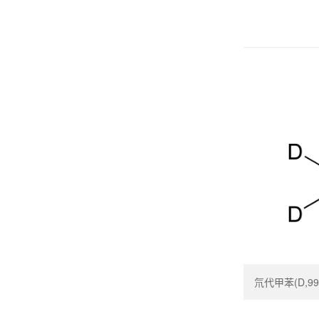
氘代甲苯(D,99.5