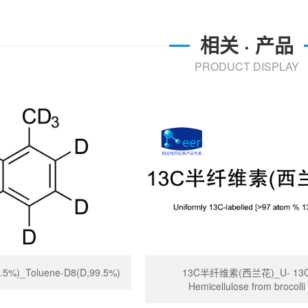
相关 · 产品
PRODUCT DISPLAY
%)_Toluene-D8(D,99.5%)
13C半纤维素(西兰花)_U- 13
Hemicellulose from brocolli