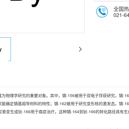
全国热
021-6
为物理学研究的重要对象。其中，镝-156被用于双电子俘获研究，镝-16
能确定镝基超导材料的特性；镝-162被用于研究变形核的激发态。镝-
通过衰变生成钬-166用于癌症治疗。这种镝-164到钬-166的转化路径具有