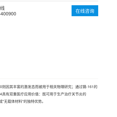
线
在线咨询
4400900
0则因其丰富的激发态而被用于相关物理研究；通过镝-161的
164具有双重医疗应用价值：既可用于生产治疗关节炎的
生成"无载体材料"的独特优势。