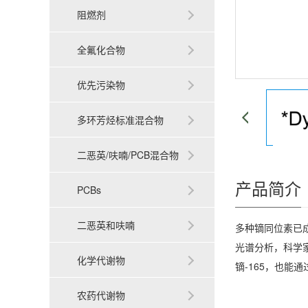
阻燃剂
全氟化合物
优先污染物
多环芳烃标准混合物
二恶英/呋喃/PCB混合物
产品简介
PCBs
二恶英和呋喃
多种镝同位素已成
光谱分析，科学家
化学代谢物
镝-165，也能
农药代谢物