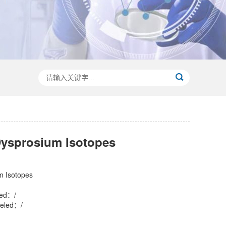
prosium Isotopes
Isotopes
led：/
eled：/