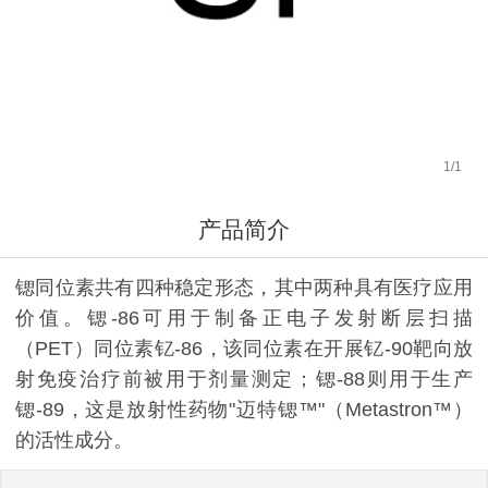
1
/
1
产品简介
锶同位素共有四种稳定形态，其中两种具有医疗应用
价值。锶-86可用于制备正电子发射断层扫描
（PET）同位素钇-86，该同位素在开展钇-90靶向放
射免疫治疗前被用于剂量测定；锶-88则用于生产
锶-89，这是放射性药物"迈特锶™"（Metastron™）
的活性成分。