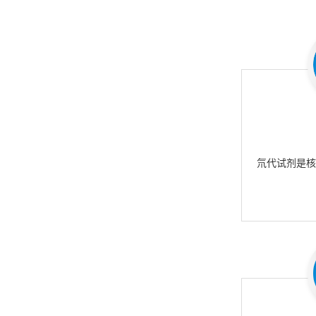
氘代试剂是