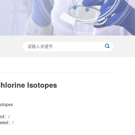
orine Isotopes
otopes
led：/
eled：/