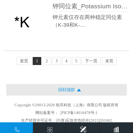
钾同位素_Potassium Isotopes
钾元素仅存在两种稳定同位素
（K-39和K-…
首页
1
2
3
4
5
下一页
末页
回到顶部
Copyright ©20013-2026 热耳科技（上海）有限公司 版权所有
网站备案号：
沪ICP备14016478号-1
生产经营许可证号：沪(青)应急管危经许[2023]201662
地址：上海市徐汇区中山西路1800号兆丰环球大厦21楼i座