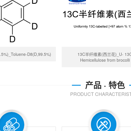
%)_Toluene-D8(D,99.5%)
13C半纤维素(西兰花)_U- 13
Hemicellulose from brocolli
产品 · 特色
PRODUCT CHARACTERIST