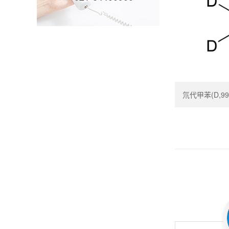
氘代甲苯(D,99.5