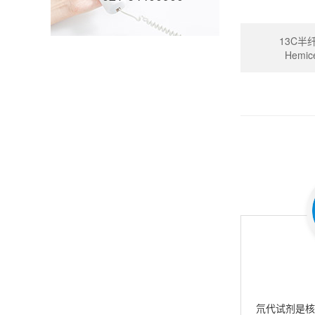
13C半纤
Hemice
氘代试剂是