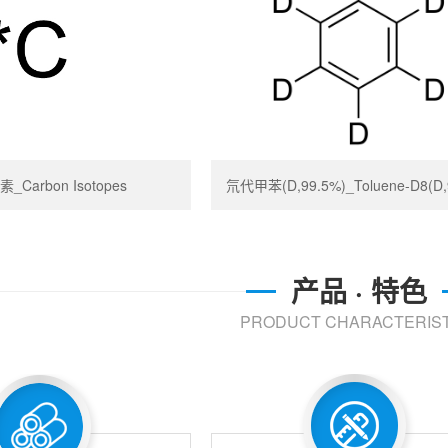
_Carbon Isotopes
氘代甲苯(D,99.5%)_Toluene-D8(D,
产品 · 特色
PRODUCT CHARACTERIST