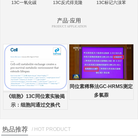
13C一氧化碳
13C反式得克隆
13C标记六溴苯
产品·应用
PRODUCT APPLICATION
同位素稀释法GC-HRMS测定
多氯萘
《细胞》13C同位素实验揭
示：细胞间通过交换代
热品推荐
/ HOT PRODUCT