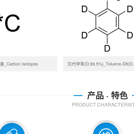
_Carbon Isotopes
氘代甲苯(D,99.5%)_Toluene-D8(D,
产品 · 特色
PRODUCT CHARACTERIST