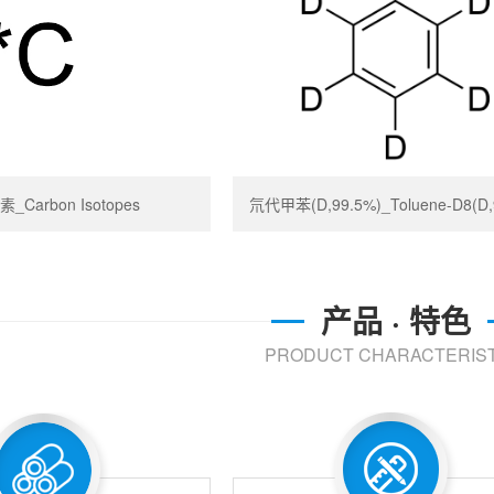
_Carbon Isotopes
氘代甲苯(D,99.5%)_Toluene-D8(D,
产品 · 特色
PRODUCT CHARACTERIST