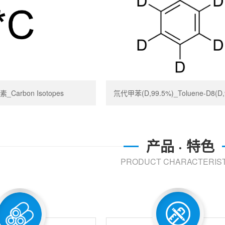
_Carbon Isotopes
氘代甲苯(D,99.5%)_Toluene-D8(D,
产品 · 特色
PRODUCT CHARACTERIST