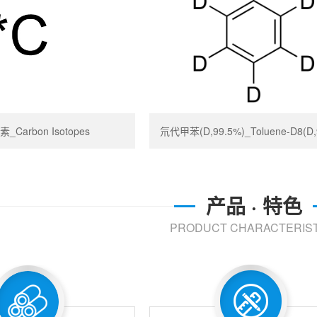
_Carbon Isotopes
氘代甲苯(D,99.5%)_Toluene-D8(D,
产品 · 特色
PRODUCT CHARACTERIST