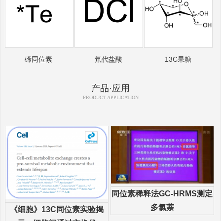
碲同位素
氘代盐酸
13C果糖
产品·应用
PRODUCT APPLICATION
同位素稀释法GC-HRMS测定
多氯萘
《细胞》13C同位素实验揭