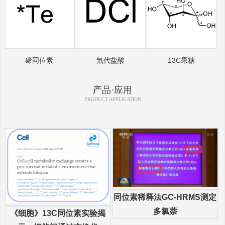
碲同位素
氘代盐酸
13C果糖
产品·应用
PRODUCT APPLICATION
同位素稀释法GC-HRMS测定
多氯萘
《细胞》13C同位素实验揭