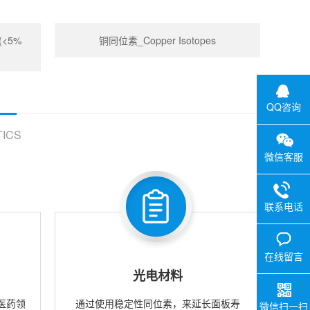
 (<5%
铜同位素_Copper Isotopes
QQ咨询
ICS
微信客服
联系电话
在线留言
光电材料
医药领
通过使用稳定性同位素，来延长面板寿
微信扫一扫