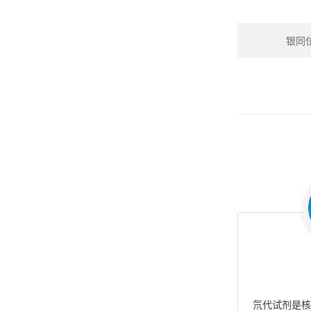
银同位素
氘代试剂是