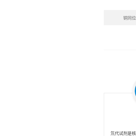
铜同位素
氘代试剂是