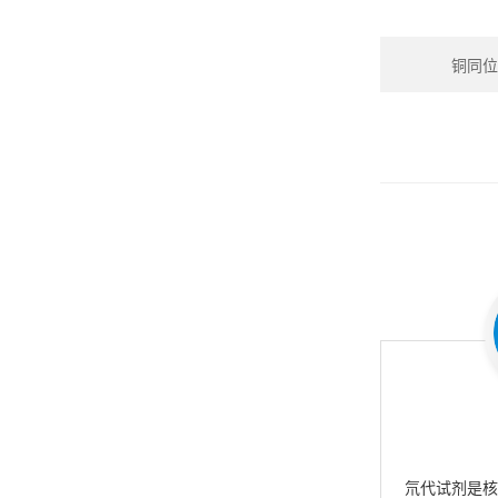
铜同位素
氘代试剂是