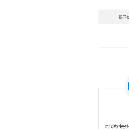
银同位素
氘代试剂是