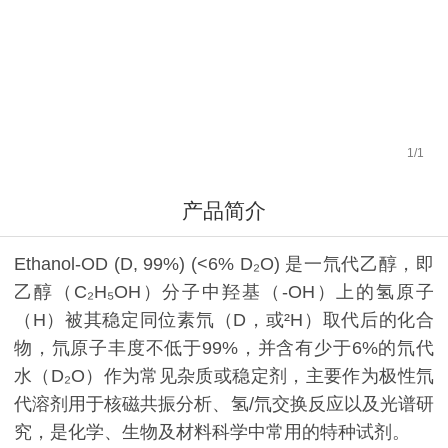
1
/
1
产品简介
Ethanol‑OD (D, 99%) (<6% D₂O) 是一氘代乙醇，即
乙醇（C₂H₅OH）分子中羟基（‑OH）上的氢原子
（H）被其稳定同位素氘（D，或²H）取代后的化合
物，氘原子丰度不低于99%，并含有少于6%的氘代
水（D₂O）作为常见杂质或稳定剂，主要作为极性氘
代溶剂用于核磁共振分析、氢/氘交换反应以及光谱研
究，是化学、生物及材料科学中常用的特种试剂。