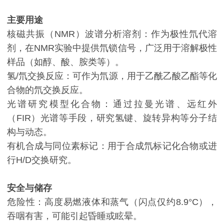
主要用途
核磁共振（NMR）波谱分析溶剂：作为极性氘代溶
剂，在NMR实验中提供氘锁信号，广泛用于溶解极性
样品（如醇、酸、胺类等）。
氢/氘交换反应：可作为氘源，用于乙酰乙酸乙酯等化
合物的氘交换反应。
光谱研究模型化合物：通过拉曼光谱、远红外
（FIR）光谱等手段，研究氢键、旋转异构等分子结
构与动态。
有机合成与同位素标记：用于合成氘标记化合物或进
行H/D交换研究。
安全与储存
危险性：高度易燃液体和蒸气（闪点仅约8.9°C），
吞咽有害，可能引起昏睡或眩晕。