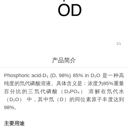
1
/
1
产品简介
Phosphoric acid-D₃ (D, 98%) 85% in D₂O 是一种高
纯度的氘代磷酸溶液。具体含义是：浓度为85%重量
百分比的三氘代磷酸（D₃PO₄）​ 溶解在氘代水
（D₂O）​ 中，其中氘（D）的同位素原子丰度达到
98%。
主要用途