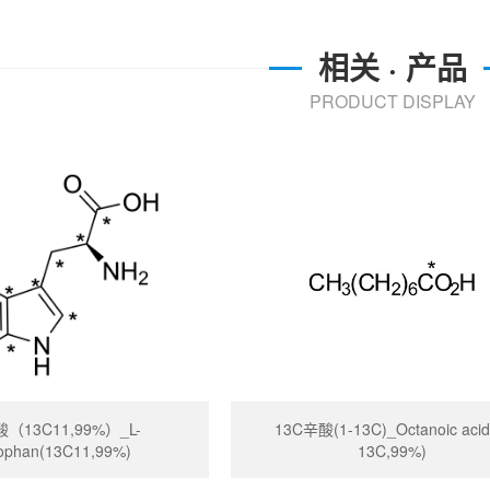
相关 · 产品
PRODUCT DISPLAY
酸（13C11,99%）_L-
13C辛酸(1-13C)_Octanoic acid
ophan(13C11,99%)​
13C,99%)