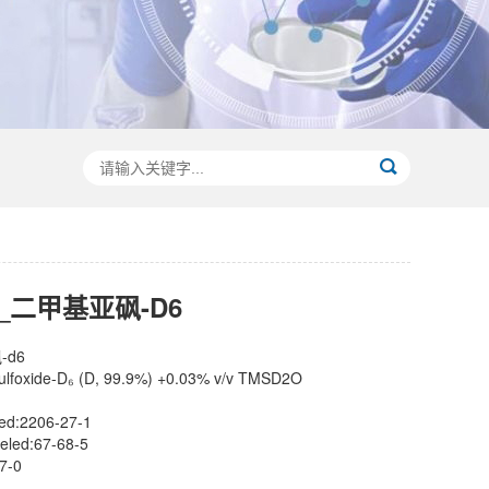
_二甲基亚砜-D6
d6
foxide-D₆ (D, 99.9%) +0.03% v/v TMSD2O
ed:2206-27-1
eled:67-68-5
7-0