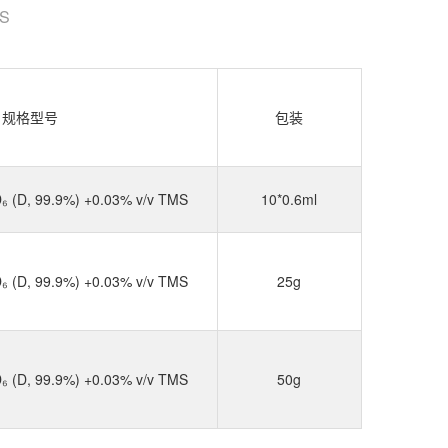
S
规格型号
包装
D₆ (D, 99.9%) +0.03% v/v TMS
10*0.6ml
D₆ (D, 99.9%) +0.03% v/v TMS
25g
D₆ (D, 99.9%) +0.03% v/v TMS
50g