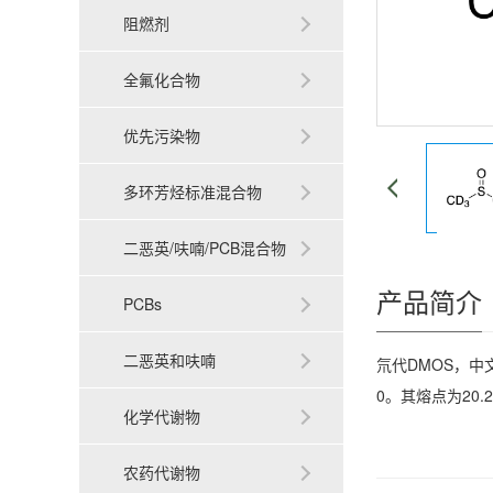
阻燃剂
全氟化合物
优先污染物
多环芳烃标准混合物
二恶英/呋喃/PCB混合物
产品简介
PCBs
二恶英和呋喃
氘代DMOS，中文别
0。其熔点为20
化学代谢物
农药代谢物