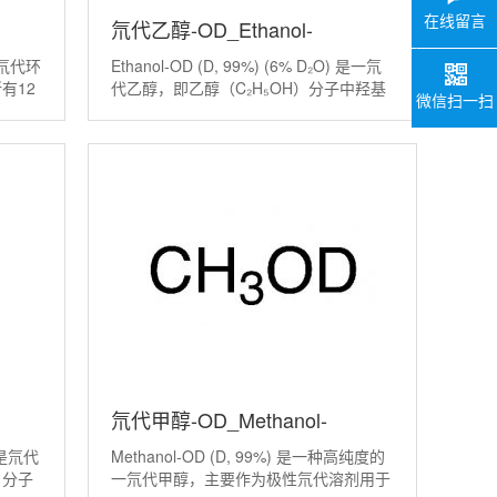
在线留言
氘代乙醇-OD_Ethanol-
是全氘代环
Ethanol‑OD (D, 99%) (6% D₂O) 是一氘
OD(D,99%) (<6% D2O)
有12
代乙醇，即乙醇（C₂H₅OH）分子中羟基
微信扫一扫
素氘
（‑OH）上的氢原子（H）被其稳定同位
原子丰
素氘（D，或H）取代后的化合物，氘原
子丰度不低于99%，并含有少于6%的氘
氘代甲醇-OD_Methanol-
) 是氘代
Methanol‑OD (D, 99%) 是一种高纯度的
%)
OD(D,99%)
）分子
一氘代甲醇，主要作为极性氘代溶剂用于