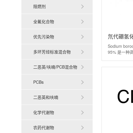
阻燃剂
全氟化合物
氘代硼氢化钠
优先污染物
Sodium boro
borodeute
多环芳烃标准混合物
95% 是一
还原剂。简单
95%丨1568
化钠（Sodium 
二恶英/呋喃/PCB混合物
氘代版本。 
通硼氢
PCBs
二恶英和呋喃
化学代谢物
农药代谢物