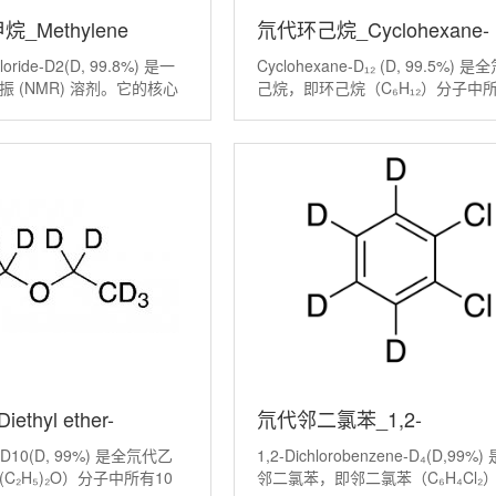
_Methylene
氘代环己烷_Cyclohexane-
hloride-D2(D, 99.8%) 是一
Cyclohexane‑D₁₂ (D, 99.5%) 
₂(D,99.8%)
D12(D,99.5%)
 (NMR) 溶剂。它的核心
己烷，即环己烷（C₆H₁₂）分子中所
用其高度特化的化学结构，
个氢原子（H）全部被其稳定同位
子核磁共振（H NMR）图
（D，或H）取代后的化合物，氘
从而清晰地呈现出溶解样品
度不低于99.5%。氘代环己烷是一
thyl ether-
氘代邻二氯苯_1,2-
her‑D10(D, 99%) 是全氘代乙
1,2-Dichlorobenzene‑D₄(D,99%
%)
Dichlorobenzene-D4(D,99
C₂H₅)₂O）分子中所有10
邻二氯苯，即邻二氯苯（C₆H₄Cl₂