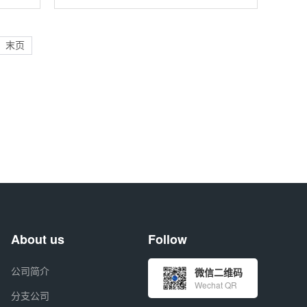
其稳
核磁共振分析、氢/氘交换质谱以及表面
化合
化学研究，是化学、生物及材料科学中常
邻
用的特种试剂。 主要用途 核
末页
About us
Follow
公司简介
微信二维码
Wechat QR
分支公司