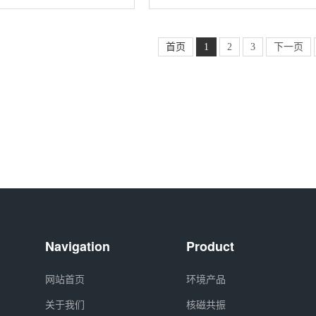
）全部被其稳定同位素氘
中苯环上的4个氢原子（H）全部被
取代后的化合物，氘原子丰
定同位素氘（D，或H）取代后的
%，氘代乙醚是一种高纯度
物，氘原子丰度不低于99%。氘代
首页
1
2
3
下一页
Navigation
Product
网站首页
环境产品
关于我们
核磁共振