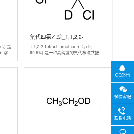
氘代四氯乙烷_1,1,2,2-
-d₇) 是
1,1,2,2-Tetrachloroethane-D₂ (D,
Tetrachloroethane-D2(D,99.5%)
）溶
99.5%) 是一种高纯度的氘代核磁共振
化学反
（NMR）溶剂。它的关键作用是，在质
是普通
子核磁共振（H NMR）分析中，其分子
O）的
上的氘原子不会产生信号，从而消除了溶
QQ咨询
剂峰对样
微信客服
联系电话