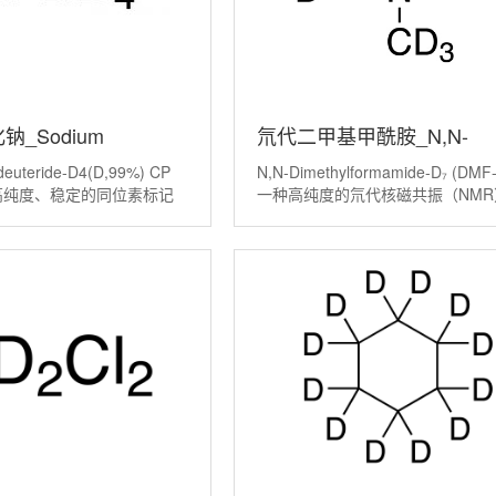
_Sodium
氘代二甲基甲酰胺_N,N-
deuteride-D4(D,99%) CP
N,N-Dimethylformamide-D₇ (DMF
ride-D4(D,99%)CP
Dimethylformamide-
种高纯度、稳定的同位素标记
一种高纯度的氘代核磁共振（NMR
来说，它是普通还原剂硼氢
剂，其核心价值在于它能为高极性
1-89-7
D7(D,99.5%)
Borohydride, NaBH₄）的
应的研究提供透明的背景信号。它
它的核心价值在于，能像普
二甲基甲酰胺（DMF, (CH₃)₂NCH