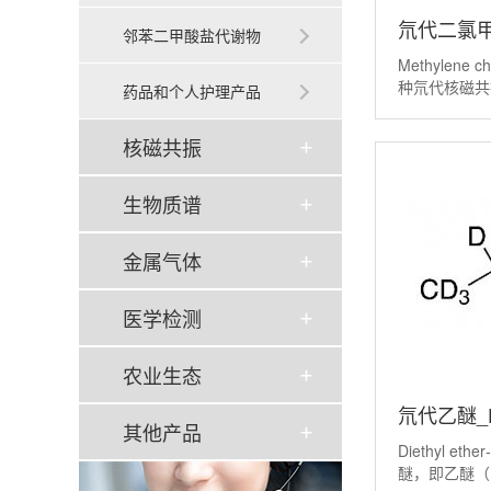
氘代二氯甲烷
邻苯二甲酸盐代谢物
Methylene c
chloride-D
种氘代核磁共振
药品和个人护理产品
价值在于，利
掩盖溶剂在质
核磁共振
谱中的信号，
生物质谱
金属气体
医学检测
农业生态
氘代乙醚_Die
其他产品
Diethyl et
D10(D,99
醚，即乙醚（(