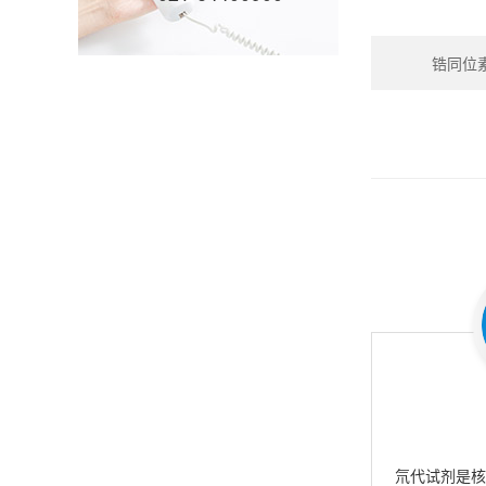
锆同位素_Z
氘代试剂是