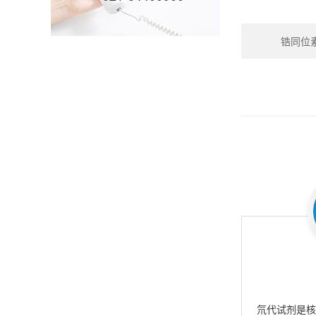
锆同位素_Z
氘代试剂是