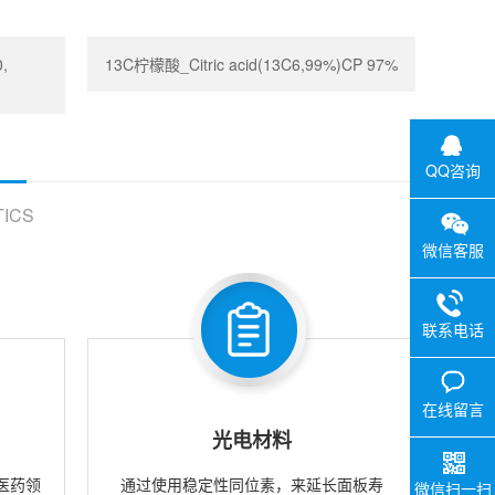
,
13C柠檬酸_Citric acid(13C6,99%)CP 97%
QQ咨询
ICS
微信客服
联系电话
在线留言
光电材料
医药领
通过使用稳定性同位素，来延长面板寿
微信扫一扫