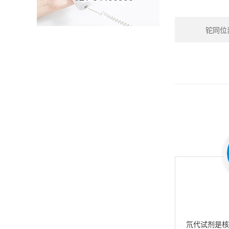
铊同位素_
氘代试剂是