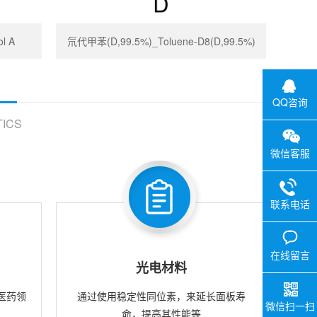
l A
氘代甲苯(D,99.5%)_Toluene-D8(D,99.5%)
QQ咨询
ICS
微信客服
联系电话
在线留言
光电材料
医药领
通过使用稳定性同位素，来延长面板寿
微信扫一扫
命，提高其性能等