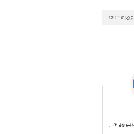
13C二氧化碳_Ca
氘代试剂是