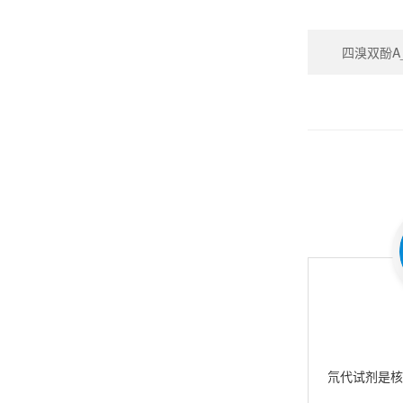
四溴双酚A_Te
氘代试剂是