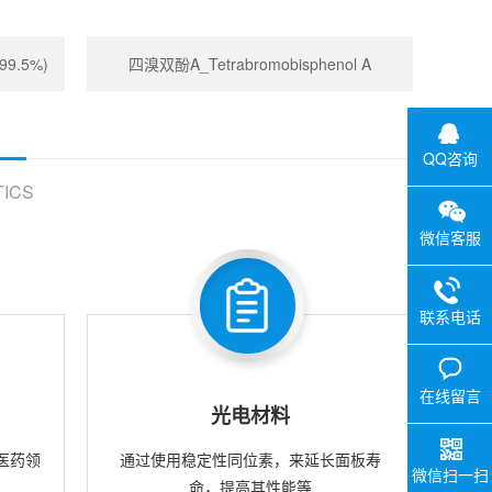
99.5%)
四溴双酚A_Tetrabromobisphenol A
QQ咨询
ICS
微信客服
联系电话
在线留言
光电材料
医药领
通过使用稳定性同位素，来延长面板寿
微信扫一扫
命，提高其性能等