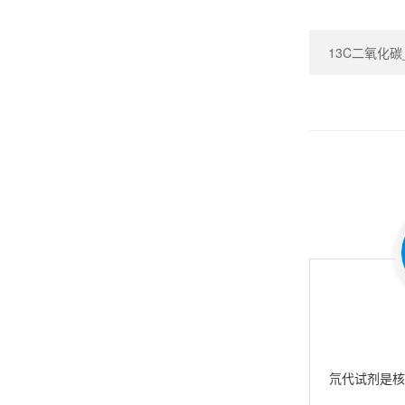
13C二氧化碳_Ca
氘代试剂是