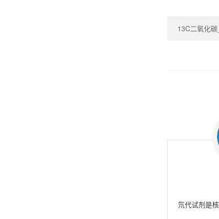
13C二氧化碳_Ca
氘代试剂是