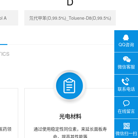
l A
氘代甲苯(D,99.5%)_Toluene-D8(D,99.5%)
QQ咨询
ICS
微信客服
联系电话
在线留言
光电材料
医药领
通过使用稳定性同位素，来延长面板寿
微信扫一扫
命，提高其性能等