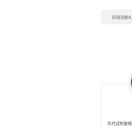
四溴双酚A_Te
氘代试剂是