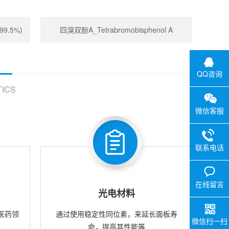
99.5%)
四溴双酚A_Tetrabromobisphenol A
QQ咨询
ICS
微信客服
联系电话
在线留言
光电材料
医药领
通过使用稳定性同位素，来延长面板寿
微信扫一扫
命，提高其性能等