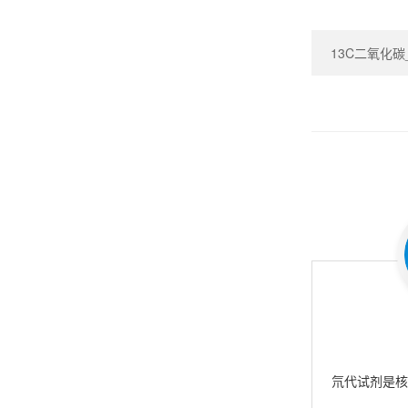
13C二氧化碳_Ca
氘代试剂是