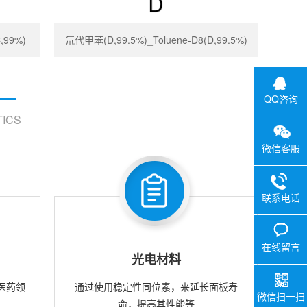
,99%)
氘代甲苯(D,99.5%)_Toluene-D8(D,99.5%)
QQ咨询
ICS
微信客服
联系电话
在线留言
光电材料
医药领
通过使用稳定性同位素，来延长面板寿
微信扫一扫
命，提高其性能等