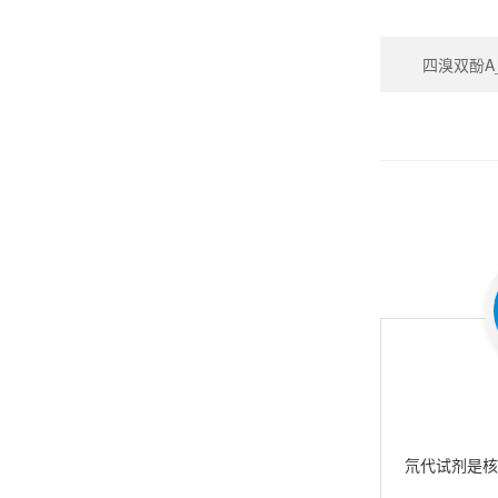
四溴双酚A_Te
氘代试剂是