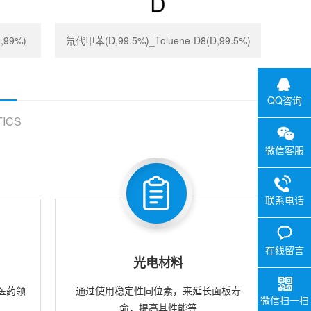
,99%)
氘代甲苯(D,99.5%)_Toluene-D8(D,99.5%)
QQ咨询
ICS
微信客服
联系电话
在线留言
光电材料
医药领
通过使用稳定性同位素，来延长面板寿
微信扫一扫
命，提高其性能等