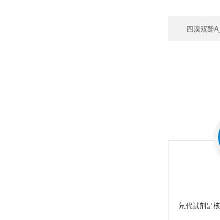
四溴双酚A_Te
氘代试剂是