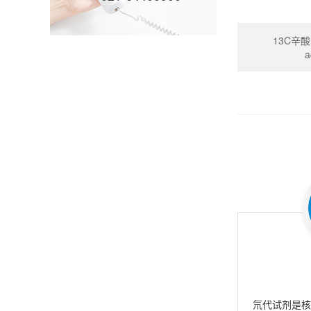
13C辛酸(
a
氘代试剂是