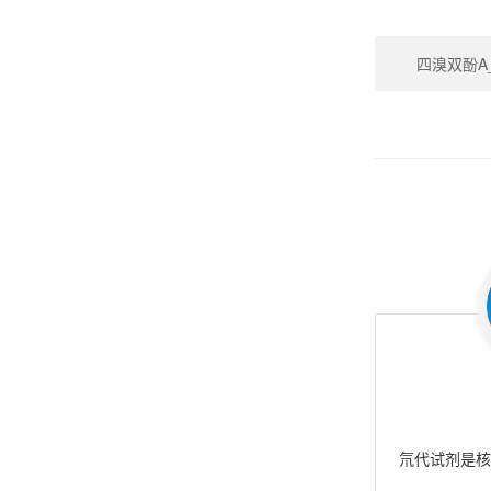
四溴双酚A_Te
氘代试剂是