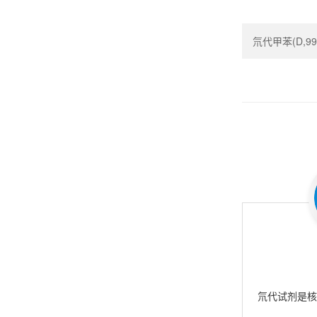
氘代甲苯(D,99.5
氘代试剂是