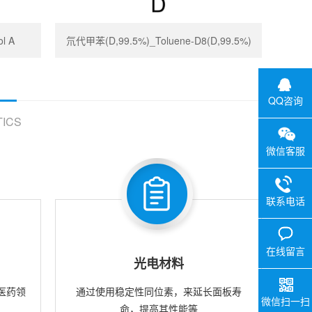
l A
氘代甲苯(D,99.5%)_Toluene-D8(D,99.5%)
QQ咨询
ICS
微信客服
联系电话
在线留言
光电材料
医药领
通过使用稳定性同位素，来延长面板寿
微信扫一扫
命，提高其性能等