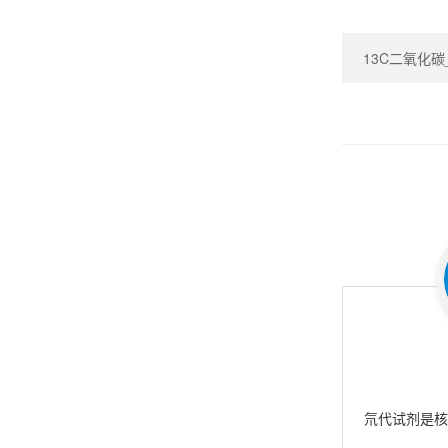
13C二氧化碳_Ca
氘代试剂是