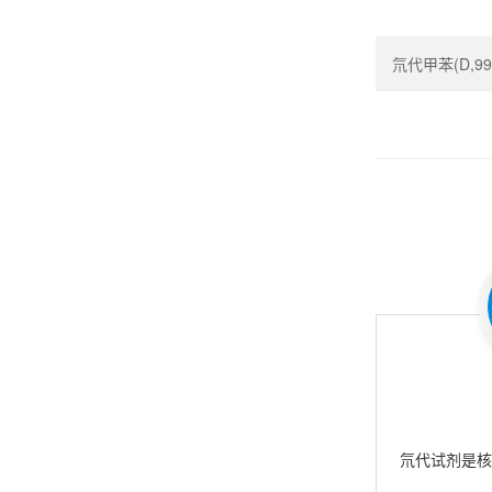
氘代甲苯(D,99.5
氘代试剂是