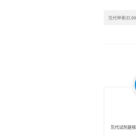
氘代甲苯(D,99.5
氘代试剂是