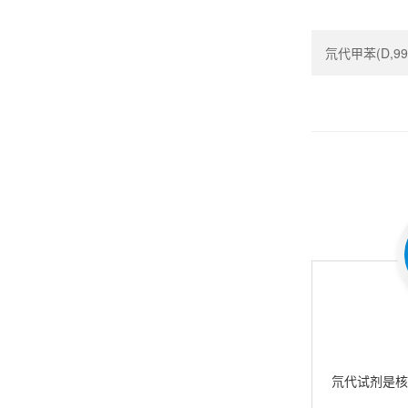
氘代甲苯(D,99.5
氘代试剂是