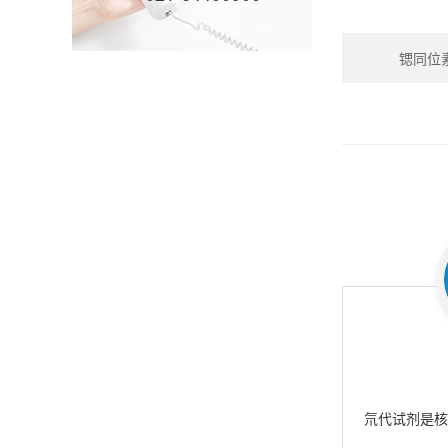
锶同位素_S
氘代试剂是