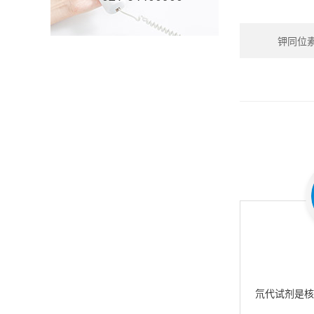
钾同位素_P
氘代试剂是