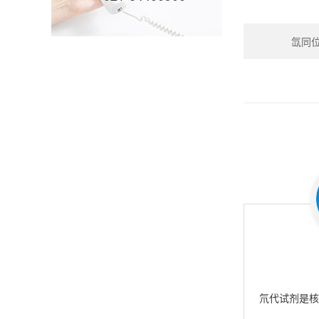
氙同位素
氘代试剂是