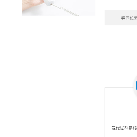
钾同位素_P
氘代试剂是