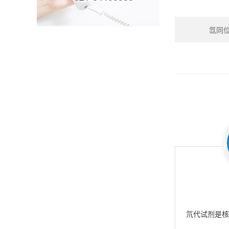
氙同位素
氘代试剂是