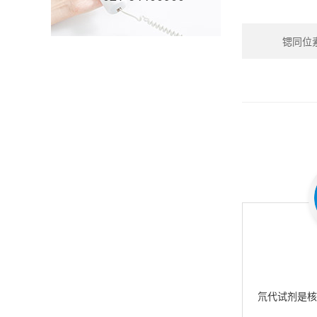
锶同位素_S
氘代试剂是