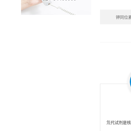
钾同位素_P
氘代试剂是