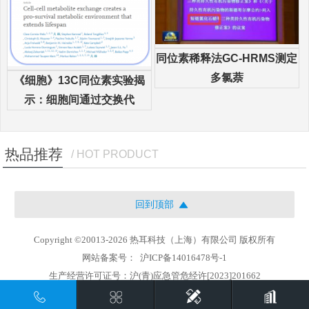
同位素稀释法GC-HRMS测定
多氯萘
《细胞》13C同位素实验揭
示：细胞间通过交换代
热品推荐
/ HOT PRODUCT
回到顶部
Copyright ©20013-2026 热耳科技（上海）有限公司 版权所有
网站备案号：
沪ICP备14016478号-1
生产经营许可证号：沪(青)应急管危经许[2023]201662
地址：上海市徐汇区中山西路1800号兆丰环球大厦21楼i座