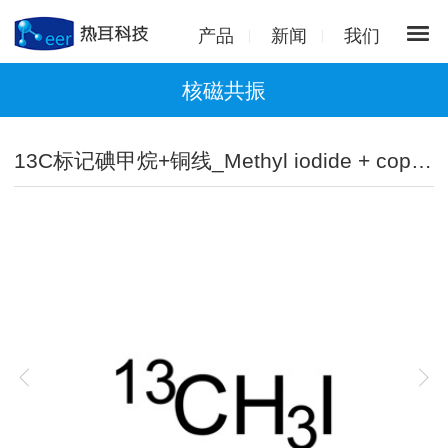
产品
新闻
我们
核磁共振
13C标记碘甲烷+铜线_Methyl iodide + copper wire(13C,99%)丨4227-95-6