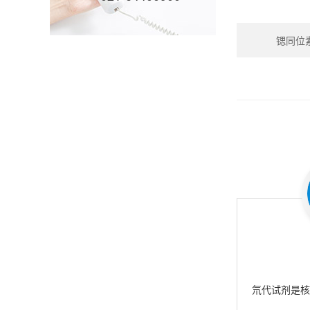
锶同位素_S
氘代试剂是